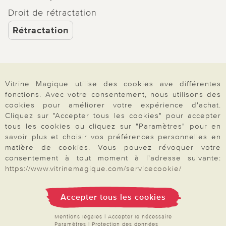
Droit de rétractation
Rétractation
Vitrine Magique utilise des cookies ave différentes
Paiement & Livraison
fonctions. Avec votre consentement, nous utilisons des
cookies pour améliorer votre expérience d'achat.
Cliquez sur "Accepter tous les cookies" pour accepter
À propos de nous
tous les cookies ou cliquez sur "Paramètres" pour en
savoir plus et choisir vos préférences personnelles en
matière de cookies. Vous pouvez révoquer votre
consentement à tout moment à l'adresse suivante:
Besoin d'aide?
https://www.vitrinemagique.com/servicecookie/
Mentions légales
|
CGV
|
Données & liberté
|
Vie privée & cookies
Accepter tous les cookies
Prix en Euro, TVA légale incluse
©2026 Vitrine Magique
Mentions légales
|
Accepter le nécessaire
Paramètres
|
Protection des données