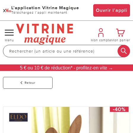
L’application Vitrine Magique
x
Ouvrir l’appli
Téléchargez l’appli maintenant
Changer
Menu
Mon compte
Mon panier
de
navigation
5 € ou 10 € de réduction* - profitez-en vite →
Retour
-40%