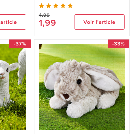
4,99
1,99
’article
Voir l’article
-37%
-33%