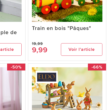
Train en bois "Pâques"
ple de
19,99
9,99
’article
Voir l’article
-50%
-66%