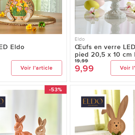
Eldo
LED Eldo
Œufs en verre LE
pied 20,5 x 10 cm
19,99
9,99
Voir l’article
Voir l
-53%