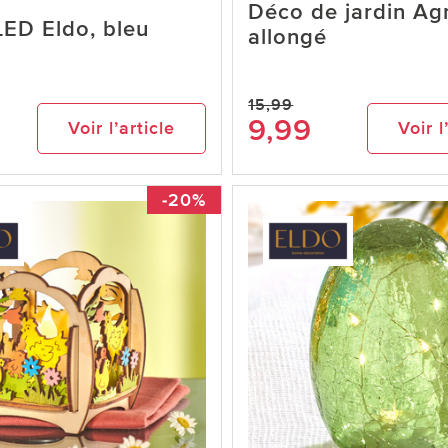
Déco de jardin A
ED Eldo, bleu
allongé
15,99
9,99
Voir l’article
Voir l
-20%