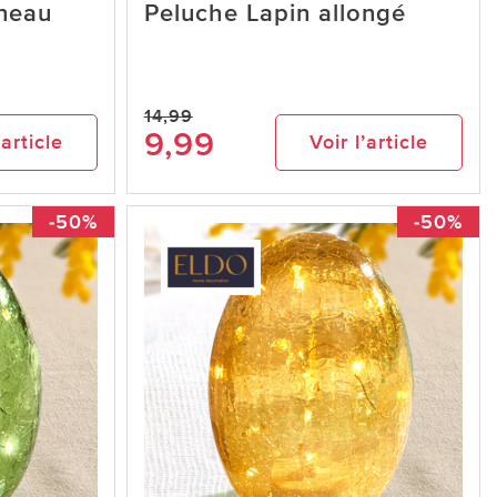
gneau
Peluche Lapin allongé
14,99
9,99
’article
Voir l’article
-50%
-50%