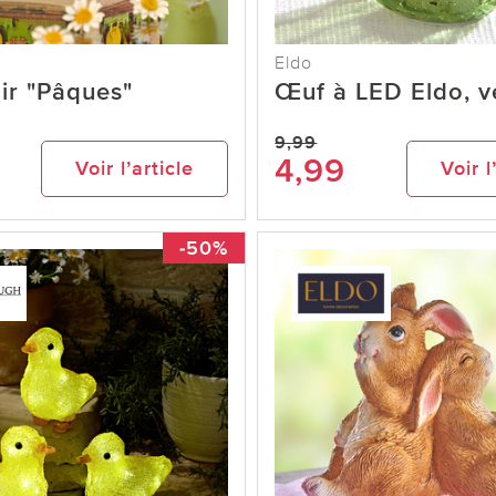
Eldo
ir "Pâques"
Œuf à LED Eldo, v
9,99
4,99
Voir l’article
Voir l
-50%