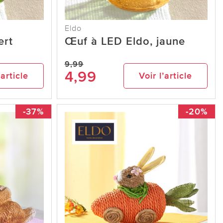
Eldo
ert
Œuf à LED Eldo, jaune
9,99
4,99
’article
Voir l’article
-37%
-20%