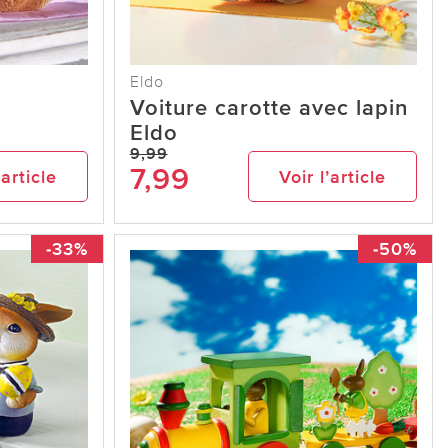
Eldo
Voiture carotte avec lapin
Eldo
9,99
7,99
’article
Voir l’article
-33%
-50%