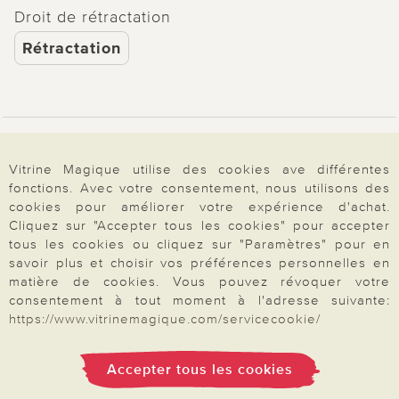
Droit de rétractation
Rétractation
Paiement & Livraison
Vitrine Magique utilise des cookies ave différentes
fonctions. Avec votre consentement, nous utilisons des
cookies pour améliorer votre expérience d'achat.
À propos de nous
Cliquez sur "Accepter tous les cookies" pour accepter
tous les cookies ou cliquez sur "Paramètres" pour en
savoir plus et choisir vos préférences personnelles en
Besoin d'aide?
matière de cookies. Vous pouvez révoquer votre
consentement à tout moment à l'adresse suivante:
https://www.vitrinemagique.com/servicecookie/
Mentions légales
|
CGV
|
Données & liberté
|
Vie privée & cookies
Prix en Euro, TVA légale incluse
Accepter tous les cookies
©2026 Vitrine Magique