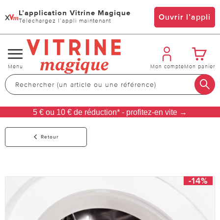
L’application Vitrine Magique
x
Ouvrir l’appli
Téléchargez l’appli maintenant
Changer
Menu
Mon compte
Mon panier
de
navigation
5 € ou 10 € de réduction* - profitez-en vite →
Retour
-14%