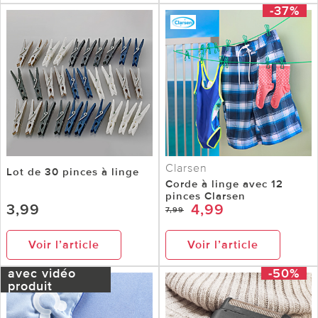
-37%
Clarsen
Lot de 30 pinces à linge
Corde à linge avec 12
pinces Clarsen
3,99
4,99
7,99
Voir l’article
Voir l’article
avec vidéo
-50%
produit