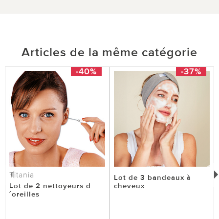
transmettrons volontiers votre remarque à notre
service spécialisé. ***
Articles de la même catégorie
1 sur 1 ont trouvé cette évaluation utile.
-40%
-37%
utile
pas utile
Titania
Lot de 3 bandeaux à
Lot de 2 nettoyeurs d
cheveux
´oreilles