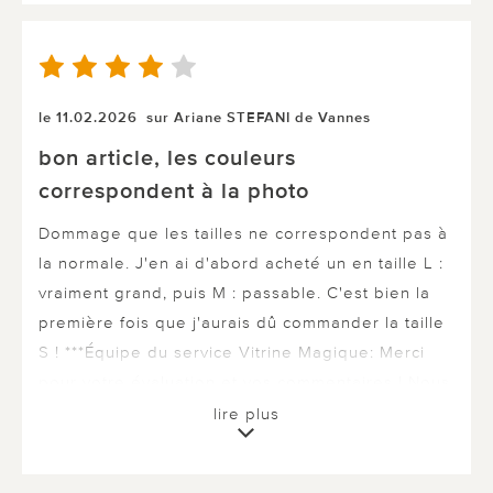
le 11.02.2026
sur Ariane STEFANI de Vannes
bon article, les couleurs
correspondent à la photo
Dommage que les tailles ne correspondent pas à
la normale. J'en ai d'abord acheté un en taille L :
vraiment grand, puis M : passable. C'est bien la
première fois que j'aurais dû commander la taille
S ! ***Équipe du service Vitrine Magique: Merci
pour votre évaluation et vos commentaires ! Nous
sommes ravis que les leggings et les couleurs
lire plus
vous plaisent. Nous regrettons que les tailles ne
correspondent pas à la norme. Nous