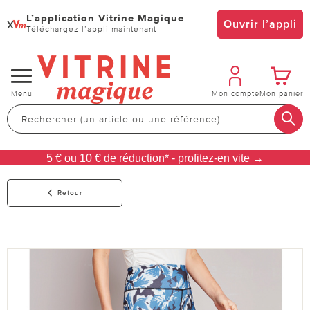
L’application Vitrine Magique
x
Ouvrir l’appli
Téléchargez l’appli maintenant
Changer
Menu
Mon compte
Mon panier
de
navigation
5 € ou 10 € de réduction* - profitez-en vite →
Retour