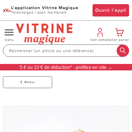
L’application Vitrine Magique
x
Ouvrir l’appli
Téléchargez l’appli maintenant
Changer
Menu
Mon compte
Mon panier
de
navigation
5 € ou 10 € de réduction* - profitez-en vite →
Retour