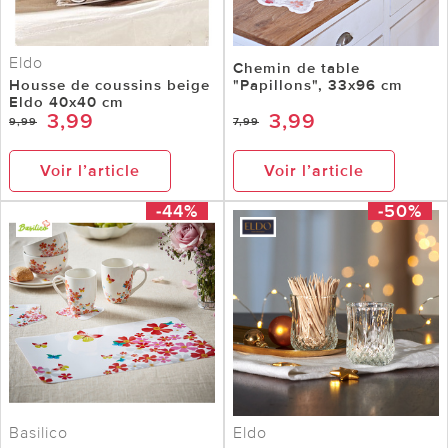
Eldo
Chemin de table
Housse de coussins beige
"Papillons", 33x96 cm
Eldo 40x40 cm
3,99
3,99
9,99
7,99
Voir l’article
Voir l’article
-44%
-50%
Basilico
Eldo