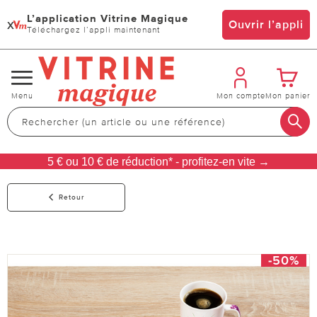
L’application Vitrine Magique
x
Ouvrir l’appli
Téléchargez l’appli maintenant
Changer
Menu
Mon compte
Mon panier
de
navigation
5 € ou 10 € de réduction* - profitez-en vite →
Retour
-50%