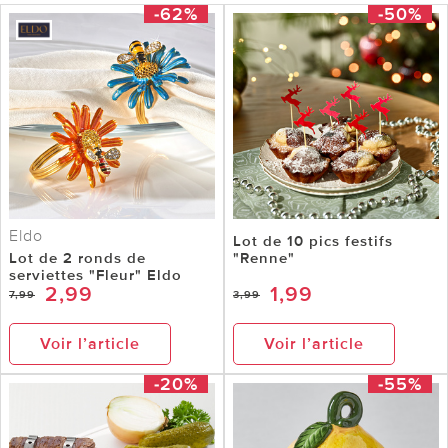
-62%
-50%
Eldo
Lot de 10 pics festifs
Lot de 2 ronds de
"Renne"
serviettes "Fleur" Eldo
2,99
1,99
7,99
3,99
Voir l’article
Voir l’article
-20%
-55%