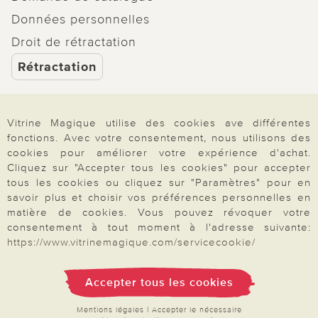
Données personnelles
Droit de rétractation
Rétractation
Vitrine Magique utilise des cookies ave différentes
fonctions. Avec votre consentement, nous utilisons des
Paiement & Livraison
cookies pour améliorer votre expérience d'achat.
Cliquez sur "Accepter tous les cookies" pour accepter
tous les cookies ou cliquez sur "Paramètres" pour en
À propos de nous
savoir plus et choisir vos préférences personnelles en
matière de cookies. Vous pouvez révoquer votre
consentement à tout moment à l'adresse suivante:
https://www.vitrinemagique.com/servicecookie/
Besoin d'aide?
Accepter tous les cookies
Mentions légales
|
CGV
|
Données & liberté
|
Vie privée & cookies
Mentions légales
|
Accepter le nécessaire
Prix en Euro, TVA légale incluse