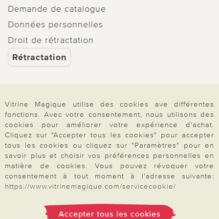
Demande de catalogue
Données personnelles
Droit de rétractation
Rétractation
Vitrine Magique utilise des cookies ave différentes
Paiement & Livraison
fonctions. Avec votre consentement, nous utilisons des
cookies pour améliorer votre expérience d'achat.
Cliquez sur "Accepter tous les cookies" pour accepter
tous les cookies ou cliquez sur "Paramètres" pour en
À propos de nous
savoir plus et choisir vos préférences personnelles en
matière de cookies. Vous pouvez révoquer votre
consentement à tout moment à l'adresse suivante:
Besoin d'aide?
https://www.vitrinemagique.com/servicecookie/
Accepter tous les cookies
Mentions légales
|
CGV
|
Données & liberté
|
Vie privée & cookies