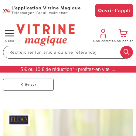
L’application Vitrine Magique
x
Ouvrir l’appli
Téléchargez l’appli maintenant
Changer
Menu
Mon compte
Mon panier
de
navigation
5 € ou 10 € de réduction* - profitez-en vite →
Retour