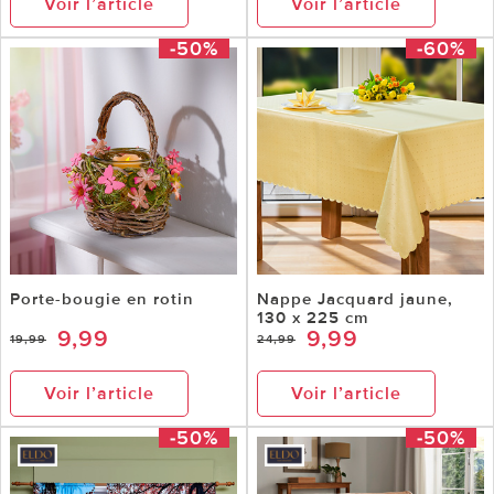
Voir l’article
Voir l’article
-50%
-60%
Porte-bougie en rotin
Nappe Jacquard jaune,
130 x 225 cm
9,99
9,99
19,99
24,99
Voir l’article
Voir l’article
-50%
-50%