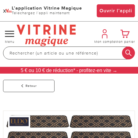
L’application Vitrine Magique
x
Ouvrir l’appli
Téléchargez l’appli maintenant
Changer
Menu
Mon compte
Mon panier
de
navigation
5 € ou 10 € de réduction* - profitez-en vite →
Retour