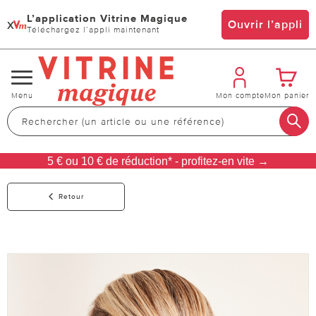
L’application Vitrine Magique
x
Ouvrir l’appli
Téléchargez l’appli maintenant
Changer
Menu
Mon compte
Mon panier
de
navigation
5 € ou 10 € de réduction* - profitez-en vite →
Retour