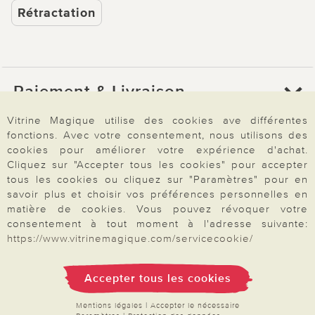
Rétractation
Paiement & Livraison
Vitrine Magique utilise des cookies ave différentes
fonctions. Avec votre consentement, nous utilisons des
À propos de nous
cookies pour améliorer votre expérience d'achat.
Cliquez sur "Accepter tous les cookies" pour accepter
tous les cookies ou cliquez sur "Paramètres" pour en
Besoin d'aide?
savoir plus et choisir vos préférences personnelles en
matière de cookies. Vous pouvez révoquer votre
consentement à tout moment à l'adresse suivante:
https://www.vitrinemagique.com/servicecookie/
Mentions légales
|
CGV
|
Données & liberté
|
Vie privée & cookies
Prix en Euro, TVA légale incluse
©2026 Vitrine Magique
Accepter tous les cookies
Mentions légales
|
Accepter le nécessaire