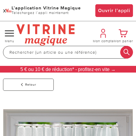
L’application Vitrine Magique
x
Ouvrir l’appli
Téléchargez l’appli maintenant
Changer
Menu
Mon compte
Mon panier
de
navigation
5 € ou 10 € de réduction* - profitez-en vite →
Retour