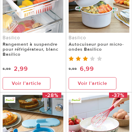
Basilico
Basilico
Rangement à suspendre
Autocuiseur pour micro-
pour réfrigérateur, blanc
ondes Basilico
Basilico
2,99
6,99
6,99
9,99
Voir l’article
Voir l’article
-28%
-37%