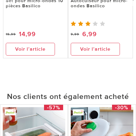
Set pour micro-ondes 10
Autocuiseur pour micro-
pièces Basilico
ondes Basilico
14,99
6,99
19,99
9,99
Voir l’article
Voir l’article
Nos clients ont également acheté
-57%
-30%