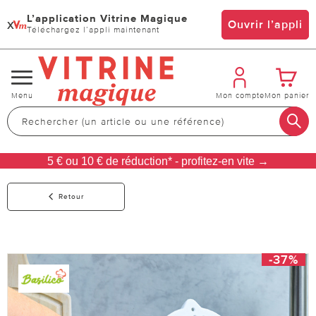
L’application Vitrine Magique
x
Ouvrir l’appli
Téléchargez l’appli maintenant
Changer
Menu
Mon compte
Mon panier
de
navigation
5 € ou 10 € de réduction* - profitez-en vite →
Retour
-37%