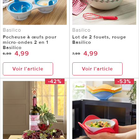
Basilico
Basilico
Pocheuse à œufs pour
Lot de 2 fouets, rouge
micro-ondes 2 en 1
Basilico
Basilico
4,99
4,99
6,99
7,99
Voir l’article
Voir l’article
-42%
-53%