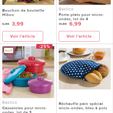
Basilico
Bouchon de bouteille
Hibou
Porte-plats pour micro-
ondes, lot de 4
3,99
6,99
6,99
14,99
Voir l’article
Voir l’article
-25%
Basilico
Réchauffe-pain spécial
Casseroles pour micro-
micro-ondes, bleu à pois
ondes, lot de 3