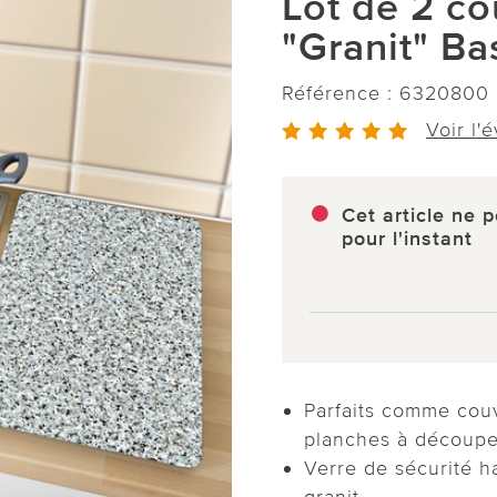
Lot de 2 c
"Granit" Ba
Référence :
6320800
Voir l'
Cet article ne p
pour l'instant
Parfaits comme cou
planches à découper
Verre de sécurité 
granit