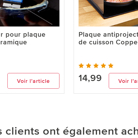
ir pour plaque
Plaque antiprojec
éramique
de cuisson Coppe
14,99
Voir l’article
Voir l’a
 clients ont également ac