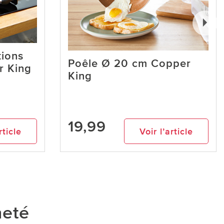
tions
Poêle Ø 20 cm Copper
r King
King
19,99
rticle
Voir l’article
heté