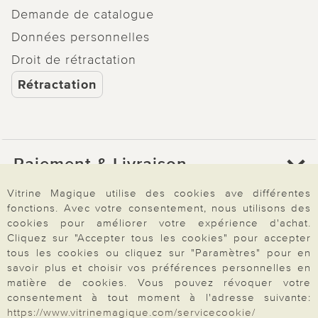
Demande de catalogue
Données personnelles
Droit de rétractation
Rétractation
Paiement & Livraison
Vitrine Magique utilise des cookies ave différentes
fonctions. Avec votre consentement, nous utilisons des
À propos de nous
cookies pour améliorer votre expérience d'achat.
Cliquez sur "Accepter tous les cookies" pour accepter
tous les cookies ou cliquez sur "Paramètres" pour en
Besoin d'aide?
savoir plus et choisir vos préférences personnelles en
matière de cookies. Vous pouvez révoquer votre
consentement à tout moment à l'adresse suivante:
https://www.vitrinemagique.com/servicecookie/
Mentions légales
|
CGV
|
Données & liberté
|
Vie privée & cookies