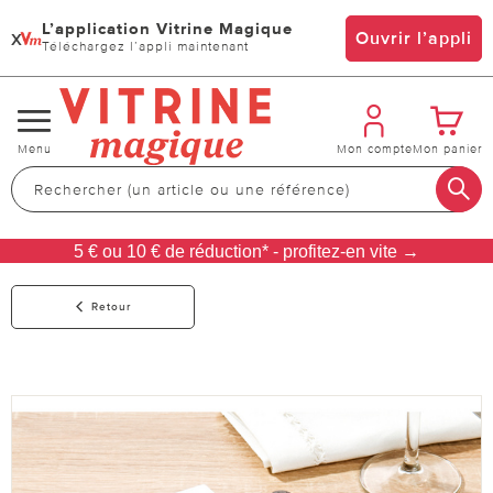
L’application Vitrine Magique
x
Ouvrir l’appli
Téléchargez l’appli maintenant
Changer
Menu
Mon compte
Mon panier
de
navigation
5 € ou 10 € de réduction* - profitez-en vite →
Retour