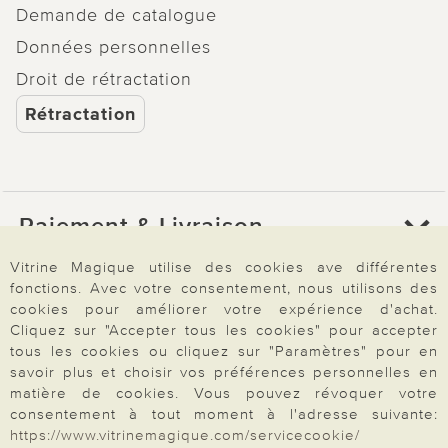
Demande de catalogue
Données personnelles
Droit de rétractation
Rétractation
Paiement & Livraison
Vitrine Magique utilise des cookies ave différentes
fonctions. Avec votre consentement, nous utilisons des
À propos de nous
cookies pour améliorer votre expérience d'achat.
Cliquez sur "Accepter tous les cookies" pour accepter
tous les cookies ou cliquez sur "Paramètres" pour en
Besoin d'aide?
savoir plus et choisir vos préférences personnelles en
matière de cookies. Vous pouvez révoquer votre
consentement à tout moment à l'adresse suivante:
https://www.vitrinemagique.com/servicecookie/
Mentions légales
|
CGV
|
Données & liberté
|
Vie privée & cookies