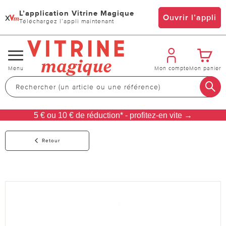
L’application Vitrine Magique
x
Ouvrir l’appli
Téléchargez l’appli maintenant
Changer
Menu
Mon compte
Mon panier
de
navigation
5 € ou 10 € de réduction* - profitez-en vite →
Retour