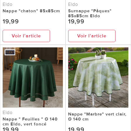
Eldo
Eldo
Nappe "chaton" 85x85cm
Surnappe "Pâques"
85x85cm Eldo
19,99
19,99
Voir l’article
Voir l’article
Eldo
Nappe "Marbre" vert clair,
Nappe " Feuilles " Ø 140
Ø 140 cm
cm Eldo, vert foncé
19,99
19,99