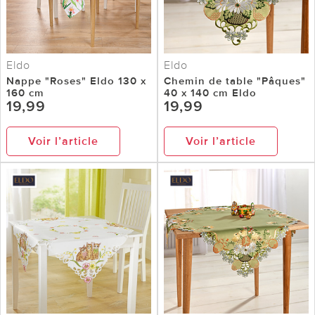
Eldo
Eldo
Nappe "Roses" Eldo 130 x
Chemin de table "Pâques"
160 cm
40 x 140 cm Eldo
19,99
19,99
Voir l’article
Voir l’article