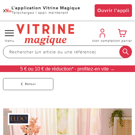
L’application Vitrine Magique
x
Ouvrir l’appli
Téléchargez l’appli maintenant
Changer
Menu
Mon compte
Mon panier
de
navigation
5 € ou 10 € de réduction* - profitez-en vite →
Retour