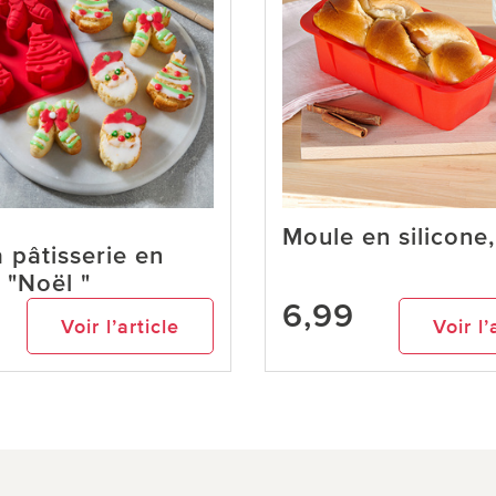
Moule en silicone
 pâtisserie en
e "Noël "
6,99
Voir l’article
Voir l’