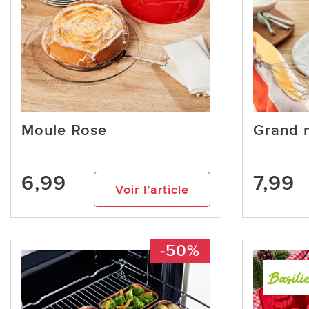
Moule Rose
Grand 
6,99
7,99
Voir l’article
-50%