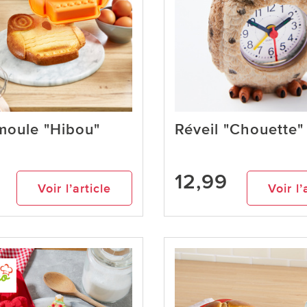
moule "Hibou"
Réveil "Chouette"
12,99
Voir l’article
Voir l’