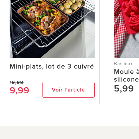
Basilico
Mini-plats, lot de 3 cuivré
Moule à
silicon
19,99
5,99
9,99
Voir l’article