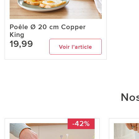
Poêle Ø 20 cm Copper
King
19,99
Voir l’article
Nos
-42%