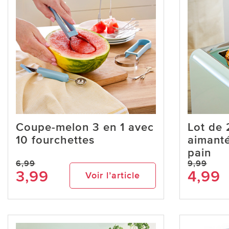
Coupe-melon 3 en 1 avec
Lot de 
10 fourchettes
aimanté
pain
6,99
9,99
3,99
4,99
Voir l’article