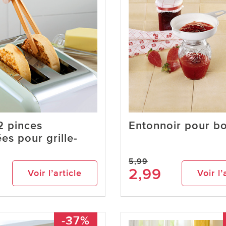
2 pinces
Entonnoir pour b
es pour grille-
5,99
2,99
Voir l’article
Voir l’
-37%