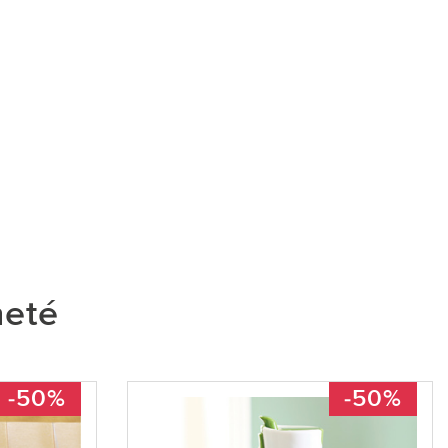
heté
-50%
-50%