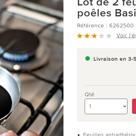
Lot de 2 fe
poêles Basi
Référence :
6262500
Voir l'
Livraison en 3-
Qté
Feuilles antiadhési