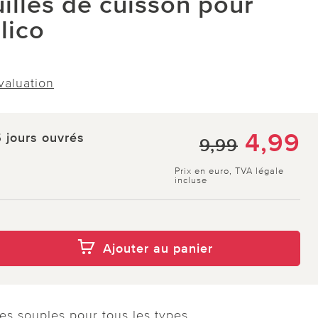
uilles de cuisson pour
lico
évaluation
4,99
5 jours ouvrés
9,99
Prix en euro, TVA légale
incluse
Ajouter au panier
ves souples pour tous les types