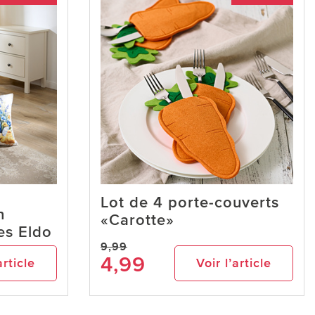
Lot de 4 porte-couverts
n
«Carotte»
es Eldo
9,99
4,99
article
Voir l’article