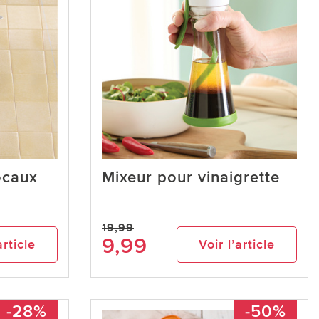
ocaux
Mixeur pour vinaigrette
19,99
9,99
article
Voir l’article
-28%
-50%