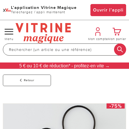
L’application Vitrine Magique
x
Ouvrir l’appli
Téléchargez l’appli maintenant
Changer
Menu
Mon compte
Mon panier
de
navigation
5 € ou 10 € de réduction* - profitez-en vite →
Retour
-75%