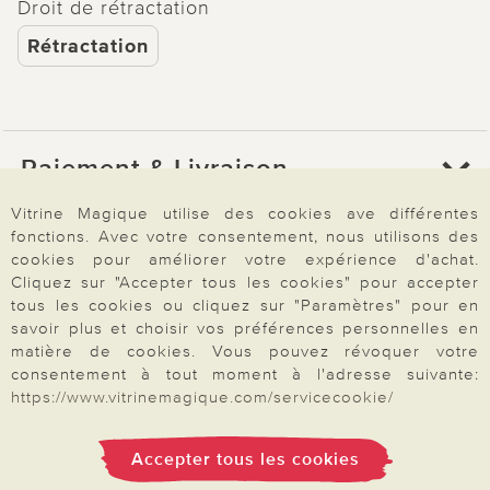
Droit de rétractation
Rétractation
Paiement & Livraison
Vitrine Magique utilise des cookies ave différentes
fonctions. Avec votre consentement, nous utilisons des
À propos de nous
cookies pour améliorer votre expérience d'achat.
Cliquez sur "Accepter tous les cookies" pour accepter
tous les cookies ou cliquez sur "Paramètres" pour en
Besoin d'aide?
savoir plus et choisir vos préférences personnelles en
matière de cookies. Vous pouvez révoquer votre
consentement à tout moment à l'adresse suivante:
https://www.vitrinemagique.com/servicecookie/
Mentions légales
|
CGV
|
Données & liberté
|
Vie privée & cookies
Prix en Euro, TVA légale incluse
©2026 Vitrine Magique
Accepter tous les cookies