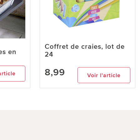
Coffret de craies, lot de
es en
24
8,99
article
Voir l’article