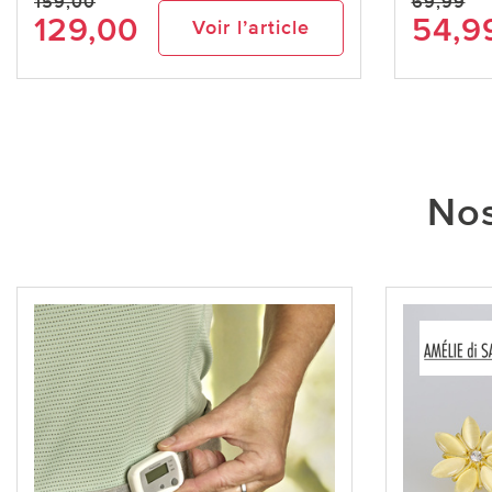
159,00
69,99
129,00
54,9
Voir l’article
Nos