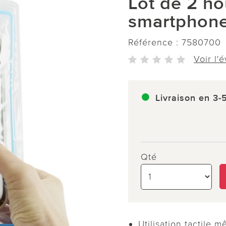
Lot de 2 h
smartphon
Référence :
7580700
Voir l'
Livraison en 3-
Qté
Utilisation tactile