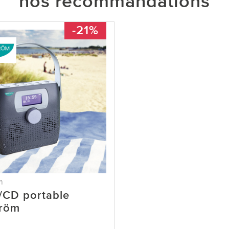
nos recommandations
-21%
m
/CD portable
tröm