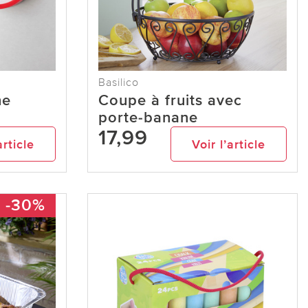
Basilico
ne
Coupe à fruits avec
porte-banane
17,99
article
Voir l’article
-30%