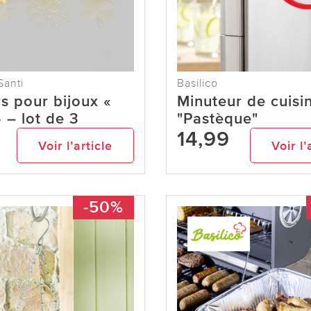
Santi
Basilico
s pour bijoux «
Minuteur de cuisi
» – lot de 3
"Pastèque"
14,99
Voir l’article
Voir l’
-50%