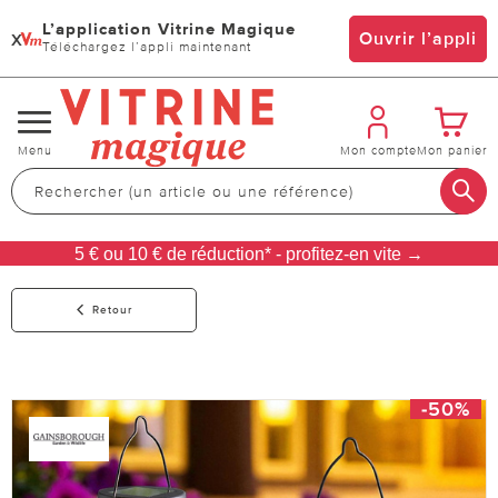
L’application Vitrine Magique
x
Ouvrir l’appli
Téléchargez l’appli maintenant
Changer
Menu
Mon compte
Mon panier
de
navigation
5 € ou 10 € de réduction* - profitez-en vite →
Retour
-50%