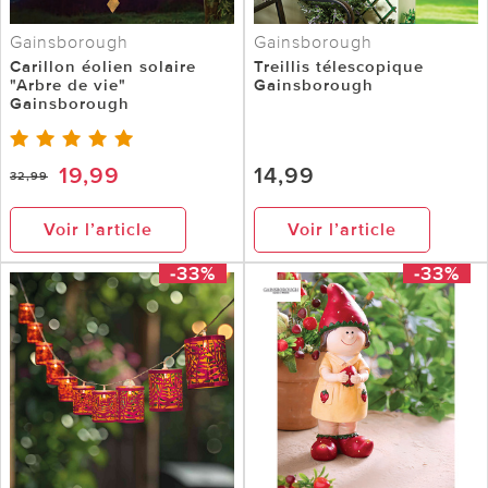
Gainsborough
Gainsborough
Carillon éolien solaire
Treillis télescopique
"Arbre de vie"
Gainsborough
Gainsborough
19,99
14,99
32,99
Voir l’article
Voir l’article
-33%
-33%