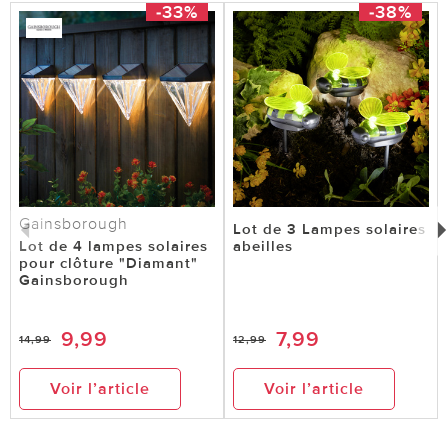
-33%
-38%
Gainsborough
Lot de 3 Lampes solaires
Lot de 4 lampes solaires
abeilles
pour clôture "Diamant"
Gainsborough
9,99
7,99
14,99
12,99
Voir l’article
Voir l’article