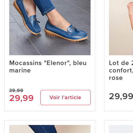
Mocassins "Elenor", bleu
Lot de 
marine
confort
rose
39,99
29,9
29,99
Voir l’article