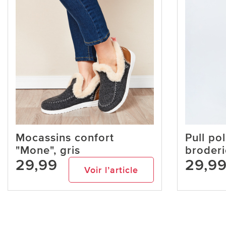
Mocassins confort
Pull po
"Mone", gris
broderi
29,99
29,9
Voir l’article