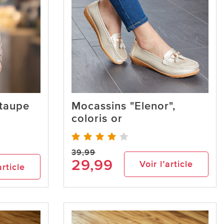
 taupe
Mocassins "Elenor",
coloris or
39,99
29,99
Voir l’article
article