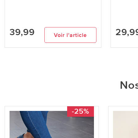
39,99
29,9
Voir l’article
Nos
-25%