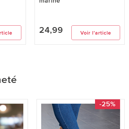
marine
24,99
rticle
Voir l’article
heté
-25%