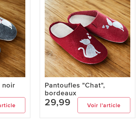
 noir
Pantoufles "Chat",
bordeaux
29,99
article
Voir l’article