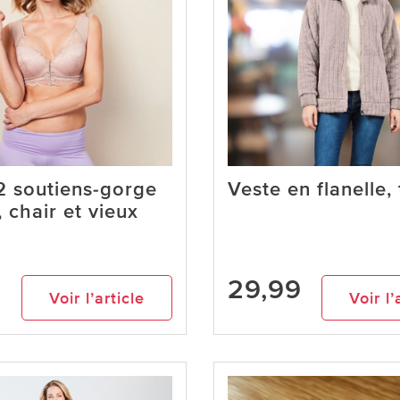
2 soutiens-gorge
Veste en flanelle,
, chair et vieux
9
29,99
Voir l’article
Voir l’