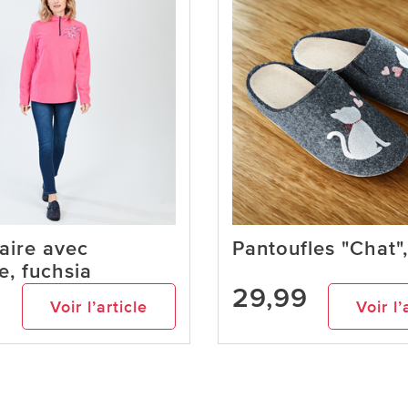
laire avec
Pantoufles "Chat",
e, fuchsia
9
29,99
Voir l’article
Voir l’