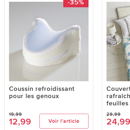
-35%
Coussin refroidissant
Couver
pour les genoux
rafraîc
feuilles
19,99
29,99
12,99
24,9
Voir l’article