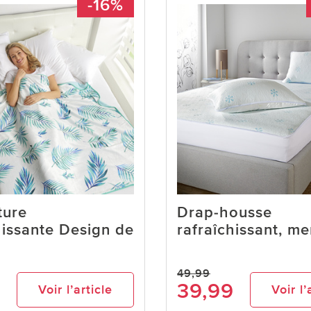
-16%
ture
Drap-housse
hissante Design de
rafraîchissant, m
49,99
9
39,99
Voir l’article
Voir l’