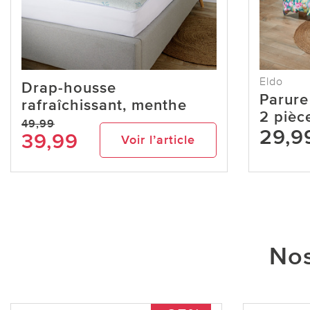
Eldo
Drap-housse
Parure 
rafraîchissant, menthe
2 pièc
49,99
29,9
39,99
Voir l’article
Nos