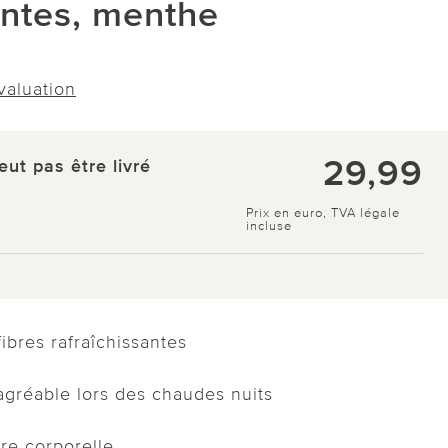
antes, menthe
évaluation
29,99
eut pas être livré
Prix en euro, TVA légale
incluse
fibres rafraîchissantes
agréable lors des chaudes nuits
re corporelle