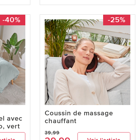
-40%
-25%
Coussin de massage
el avec
chauffant
, vert
39,99