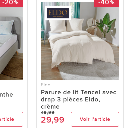
-20%
-40%
Eldo
Parure de lit Tencel avec
enthe
drap 3 pièces Eldo,
crème
49,99
29,99
article
Voir l’article