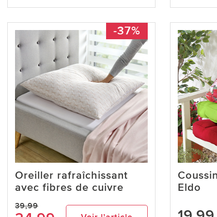
-37%
Oreiller rafraîchissant
Coussin
avec fibres de cuivre
Eldo
39,99
19,99