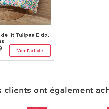
de lit Tulipes Eldo,
es
9
Voir l’article
 clients ont également ac