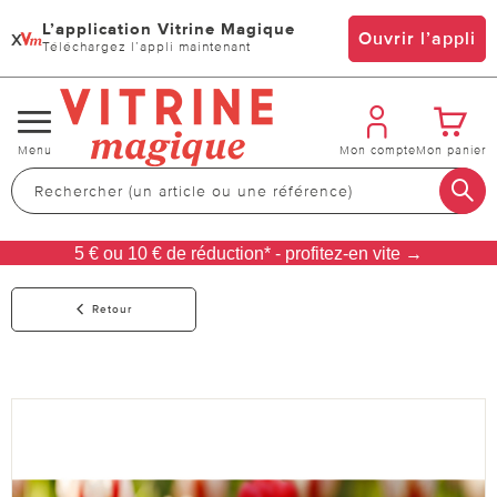
L’application Vitrine Magique
x
Ouvrir l’appli
Téléchargez l’appli maintenant
Changer
Menu
Mon compte
Mon panier
de
navigation
5 € ou 10 € de réduction* - profitez-en vite →
Retour