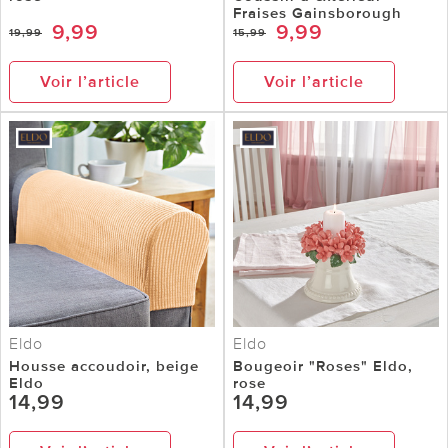
Fraises Gainsborough
9,99
9,99
19,99
15,99
Voir l’article
Voir l’article
Eldo
Eldo
Housse accoudoir, beige
Bougeoir "Roses" Eldo,
Eldo
rose
14,99
14,99