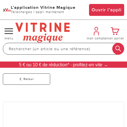
L’application Vitrine Magique
x
Ouvrir l’appli
Téléchargez l’appli maintenant
Changer
Menu
Mon compte
Mon panier
de
navigation
5 € ou 10 € de réduction* - profitez-en vite →
Retour