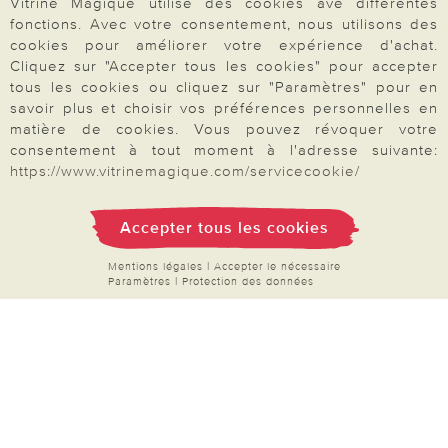
Vitrine Magique utilise des cookies ave différentes
Inscription Newsletter
fonctions. Avec votre consentement, nous utilisons des
cookies pour améliorer votre expérience d'achat.
Demande de catalogue
Cliquez sur "Accepter tous les cookies" pour accepter
Données personnelles
tous les cookies ou cliquez sur "Paramètres" pour en
savoir plus et choisir vos préférences personnelles en
Droit de rétractation
matière de cookies. Vous pouvez révoquer votre
Rétractation
consentement à tout moment à l'adresse suivante:
https://www.vitrinemagique.com/servicecookie/
Accepter tous les cookies
Paiement & Livraison
Mentions légales
|
Accepter le nécessaire
Paramètres
|
Protection des données
À propos de nous
Besoin d'aide?