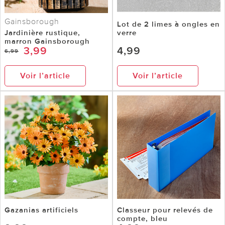
Gainsborough
Lot de 2 limes à ongles en
Jardinière rustique,
verre
marron Gainsborough
3,99
4,99
6,99
Voir l’article
Voir l’article
Gazanias artificiels
Classeur pour relevés de
compte, bleu