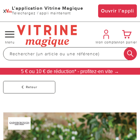
L’application Vitrine Magique
x
Ouvrir l’appli
Téléchargez l’appli maintenant
Changer
Menu
Mon compte
Mon panier
de
navigation
5 € ou 10 € de réduction* - profitez-en vite →
Retour