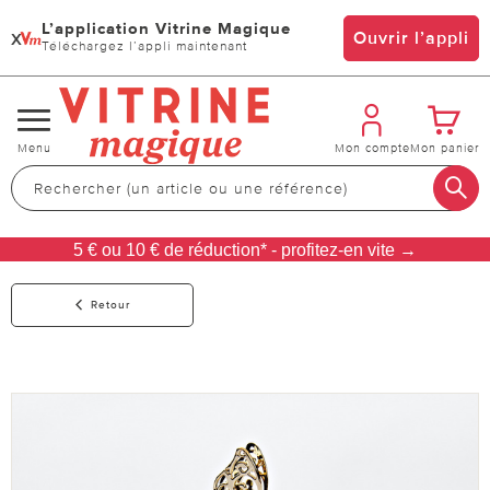
L’application Vitrine Magique
x
Ouvrir l’appli
Téléchargez l’appli maintenant
Changer
Menu
Mon compte
Mon panier
de
navigation
5 € ou 10 € de réduction* - profitez-en vite →
Retour