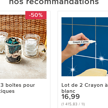
nos recommandations
-50%
 3 boîtes pour
Lot de 2 Crayon à 
iques
blanc
16,99
(1 415,83 / 1l)