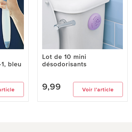
Lot de 10 mini
1, bleu
désodorisants
9,99
article
Voir l’article