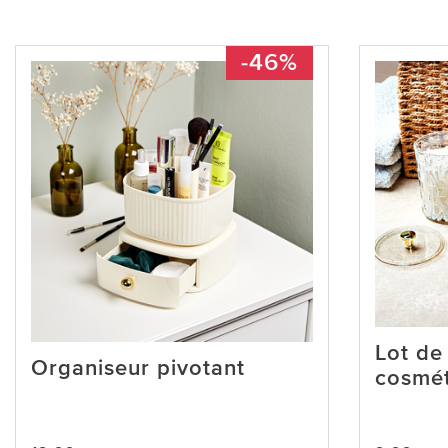
-46%
Lot de
Organiseur pivotant
cosmét