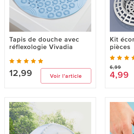
Tapis de douche avec
Kit éco
réflexologie Vivadia
pièces
6,99
12,99
4,99
Voir l’article