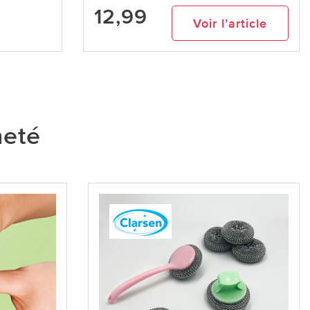
12,99
Voir l’article
heté