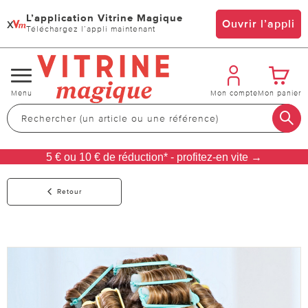
L’application Vitrine Magique
x
Ouvrir l’appli
Téléchargez l’appli maintenant
Changer
Menu
Mon compte
Mon panier
de
navigation
5 € ou 10 € de réduction* - profitez-en vite →
Retour