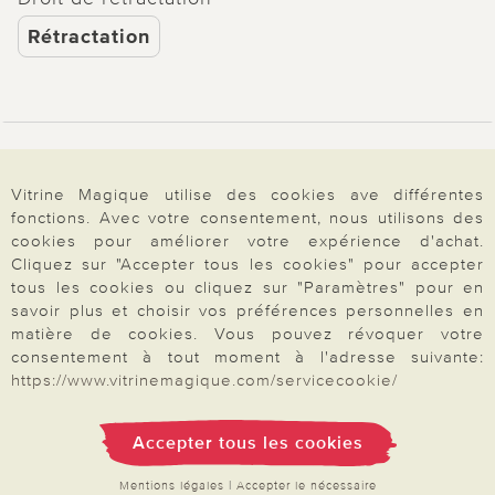
Rétractation
Paiement & Livraison
Vitrine Magique utilise des cookies ave différentes
fonctions. Avec votre consentement, nous utilisons des
À propos de nous
cookies pour améliorer votre expérience d'achat.
Cliquez sur "Accepter tous les cookies" pour accepter
tous les cookies ou cliquez sur "Paramètres" pour en
savoir plus et choisir vos préférences personnelles en
Besoin d'aide?
matière de cookies. Vous pouvez révoquer votre
consentement à tout moment à l'adresse suivante:
https://www.vitrinemagique.com/servicecookie/
Mentions légales
|
CGV
|
Données & liberté
|
Vie privée & cookies
Prix en Euro, TVA légale incluse
Accepter tous les cookies
©2026 Vitrine Magique
Mentions légales
|
Accepter le nécessaire