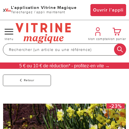
L’application Vitrine Magique
x
Ouvrir l’appli
Téléchargez l’appli maintenant
Changer
Menu
Mon compte
Mon panier
de
navigation
5 € ou 10 € de réduction* - profitez-en vite →
Retour
-23%