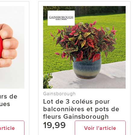
Gainsborough
urs de
Lot de 3 coléus pour
ues
balconnières et pots de
fleurs Gainsborough
19,99
article
Voir l’article