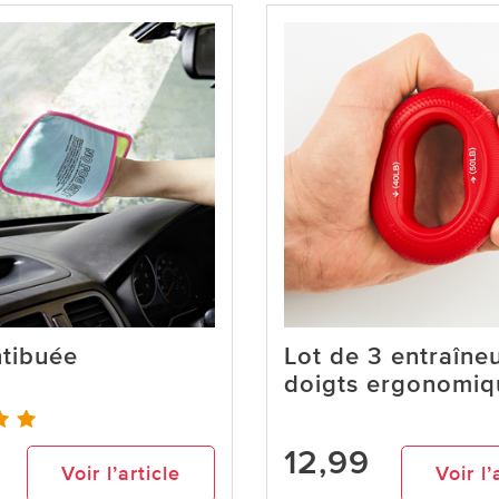
ntibuée
Lot de 3 entraîne
doigts ergonomiq
12,99
Voir l’article
Voir l’