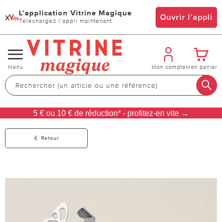
L’application Vitrine Magique
x
Ouvrir l’appli
Téléchargez l’appli maintenant
Changer
Menu
Mon compte
Mon panier
de
navigation
5 € ou 10 € de réduction* - profitez-en vite →
Retour