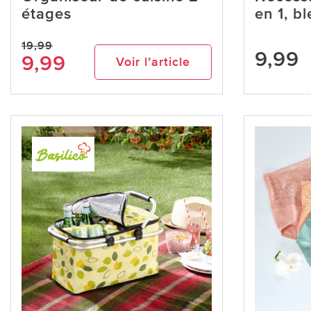
étages
en 1, bl
19,99
9,99
9,99
Voir l’article