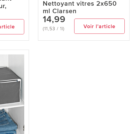
Nettoyant vitres 2x650
ur,
ml Clarsen
14,99
Voir l’article
article
(11,53 / 1l)