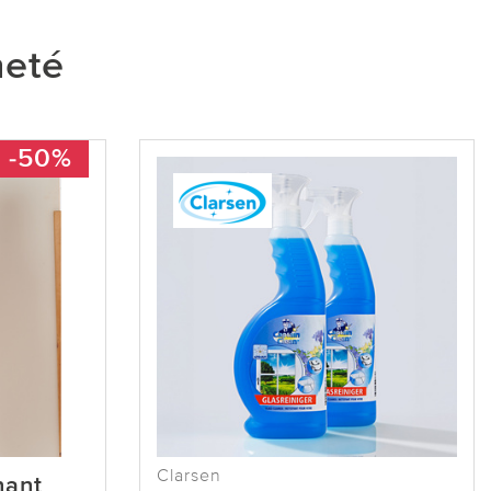
heté
-50%
Clarsen
nant