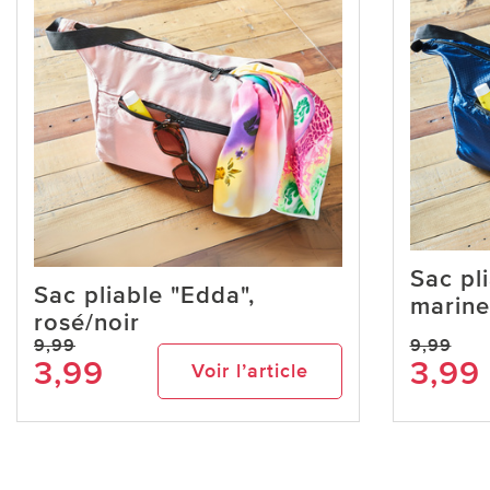
Sac pl
Sac pliable "Edda",
marine
rosé/noir
9,99
9,99
3,99
3,99
Voir l’article