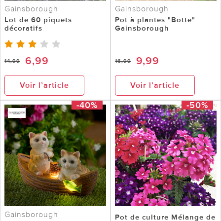
Gainsborough
Gainsborough
Lot de 60 piquets
Pot à plantes "Botte"
décoratifs
Gainsborough
6,99
9,99
14,99
16,99
Voir l’article
Voir l’article
-40%
-50%
Gainsborough
Pot de culture Mélange de