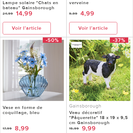
Lampe solaire "Chats en
verveine
bateau" Gainsborough
14,99
4,99
24,99
9,99
Voir l’article
Voir l’article
-50%
-37%
Gainsborough
Vase en forme de
coquillage, bleu
Veau décoratif
"Pâquerette" 18 x 19 x 9,5
cm Gainsborough
8,99
9,99
17,99
15,99