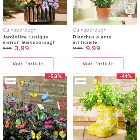
Gainsborough
Gainsborough
Jardinière rustique,
Dianthus plante
marron Gainsborough
artificielle
3,99
9,99
6,99
14,99
Voir l’article
Voir l’article
-53%
-41%