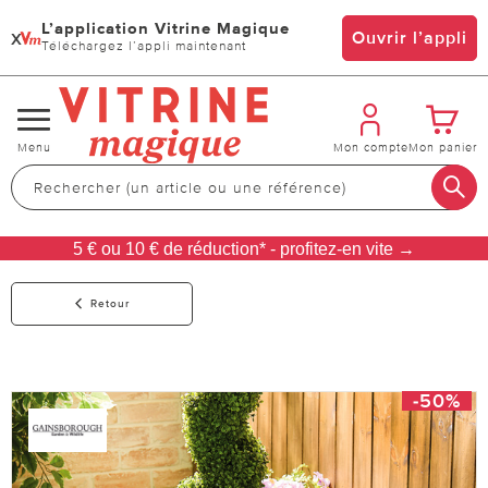
L’application Vitrine Magique
x
Ouvrir l’appli
Téléchargez l’appli maintenant
Changer
Menu
Mon compte
Mon panier
de
navigation
5 € ou 10 € de réduction* - profitez-en vite →
Retour
-50%