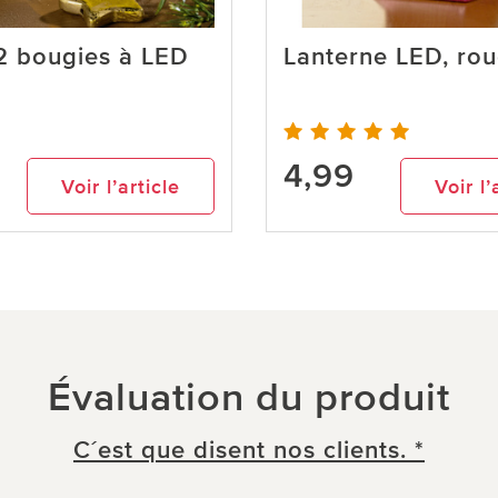
2 bougies à LED
Lanterne LED, ro
4,99
Voir l’article
Voir l’
Évaluation du produit
C´est que disent nos clients. *