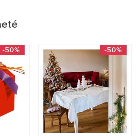
heté
-50%
-50%