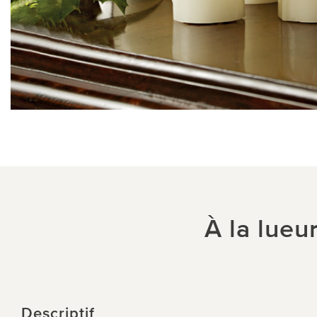
À la lueu
Descriptif