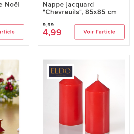
e Noël
Nappe jacquard
"Chevreuils", 85x85 cm
9,99
4,99
article
Voir l’article