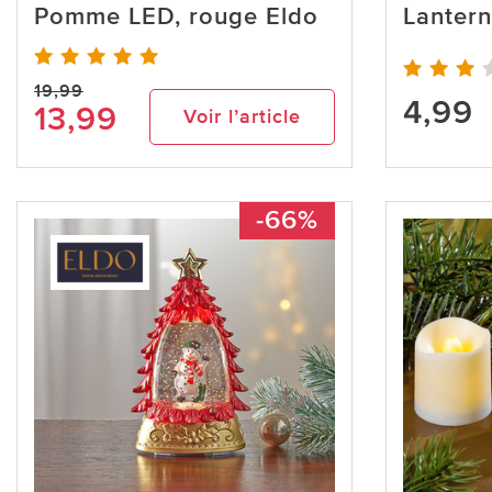
Pomme LED, rouge Eldo
Lantern
19,99
4,99
13,99
Voir l’article
-66%