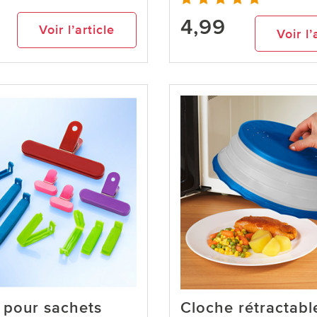
4,99
Voir l’article
Voir l’
s pour sachets
Cloche rétractabl