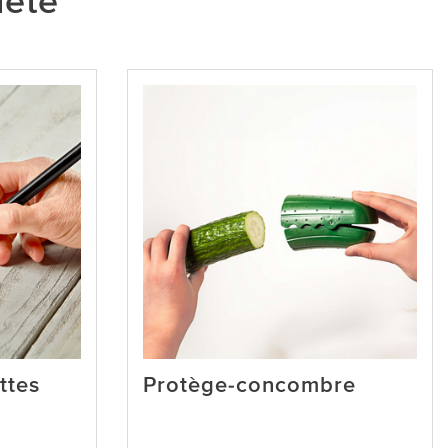
heté
ttes
Protège-concombre