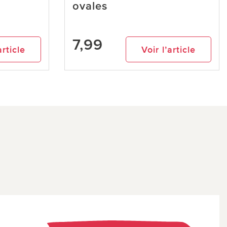
ovales
7,99
article
Voir l’article