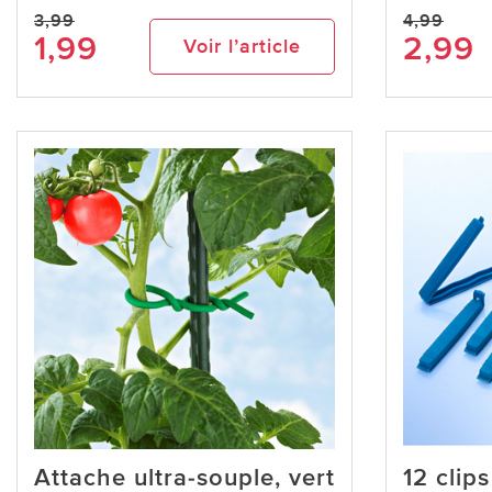
3,99
4,99
1,99
2,99
Voir l’article
Attache ultra-souple, vert
12 clip