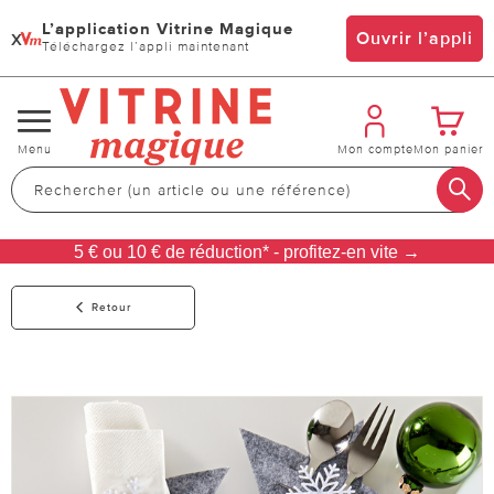
L’application Vitrine Magique
x
Ouvrir l’appli
Téléchargez l’appli maintenant
Changer
Menu
Mon compte
Mon panier
de
navigation
5 € ou 10 € de réduction* - profitez-en vite →
Retour