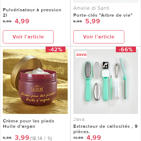
Amelie di Santi
Pulvérisateur à pression
2l
Porte-clés "Arbre de vie"
4,99
5,99
9,99
6,99
Voir l’article
Voir l’article
-42%
-66%
Java
Crème pour les pieds
Huile d'argan
Extracteur de callosités , 9
pièces.
3,99
4,99
(18,14 / 1l)
6,99
14,99