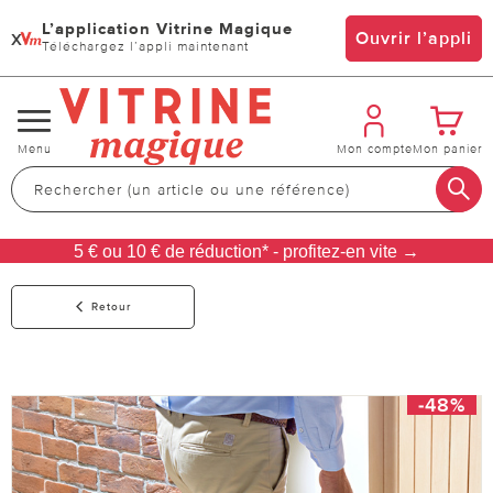
L’application Vitrine Magique
x
Ouvrir l’appli
Téléchargez l’appli maintenant
Changer
Menu
Mon compte
Mon panier
de
navigation
5 € ou 10 € de réduction* - profitez-en vite →
Retour
-48%