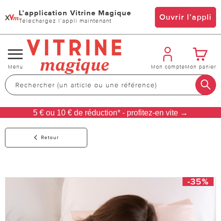
L’application Vitrine Magique
x
Ouvrir l’appli
Téléchargez l’appli maintenant
Changer
Menu
Mon compte
Mon panier
de
navigation
5 € ou 10 € de réduction* - profitez-en vite →
Retour
-35%