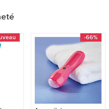
heté
uveau
-66%