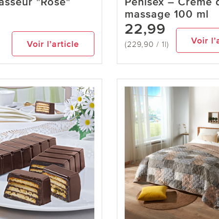
asseur "Rose"
Penisex – Crème 
massage 100 ml
22,99
9
Voir l’
Voir l’article
(229,90 / 1l)