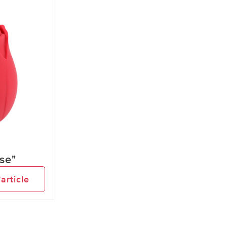
se"
’article