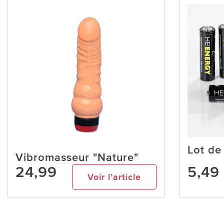
Lot de
Vibromasseur "Nature"
24,99
5,49
Voir l’article