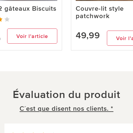
2 gâteaux Biscuits
Couvre-lit style
patchwork
49,99
Voir l’article
Voir l’
)
Évaluation du produit
C´est que disent nos clients. *