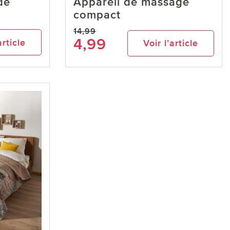
de
Appareil de massage
compact
14,99
4,99
article
Voir l’article