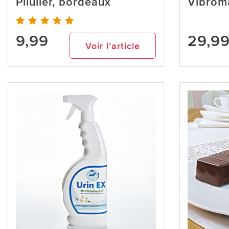
Pilulier, bordeaux
Vibrom
9,99
29,9
Voir l’article