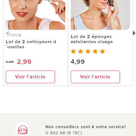
6 sur 7 ont trouvé cette évaluation utile.
utile
pas utile
Titania
Lot de 2 éponges
Lot de 2 nettoyeurs d
exfoliantes visage
´oreilles
2,99
4,99
4,99
le 08.03.2019
sur BOEUF de Issy-les-Moulineaux
Voir l’article
Voir l’article
Inefficace mauvaise qualité
Ne sert à rien, inutile, se casse dès la première
utilisation, aucun résultat visible..
29 sur 30 ont trouvé cette évaluation utile.
Nos conseillers sont à votre service!
0 892 68 18 78(*)
utile
pas utile