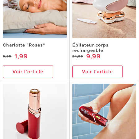
Charlotte "Roses“
Épilateur corps
rechargeable
1,99
9,99
6,99
24,99
Voir l’article
Voir l’article