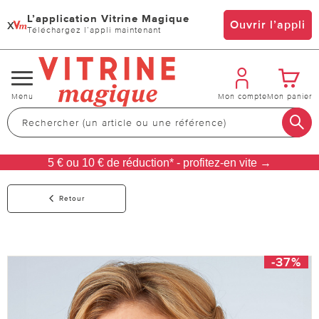
L’application Vitrine Magique
x
Ouvrir l’appli
Téléchargez l’appli maintenant
Changer
Menu
Mon compte
Mon panier
de
navigation
5 € ou 10 € de réduction* - profitez-en vite →
Retour
-37%