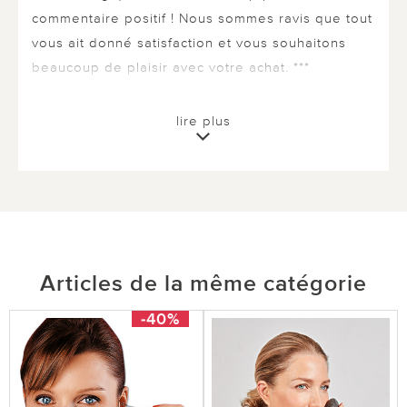
commentaire positif ! Nous sommes ravis que tout
vous ait donné satisfaction et vous souhaitons
beaucoup de plaisir avec votre achat. ***
lire plus
1 sur 1 ont trouvé cette évaluation utile.
utile
pas utile
Articles de la même catégorie
le 04.04.2024
sur Le Bot de ST NAZAIRE
-40%
épilateur inefficace.....
.......même après plusieurs manoeuvres. Achat
inutile à déconseiller