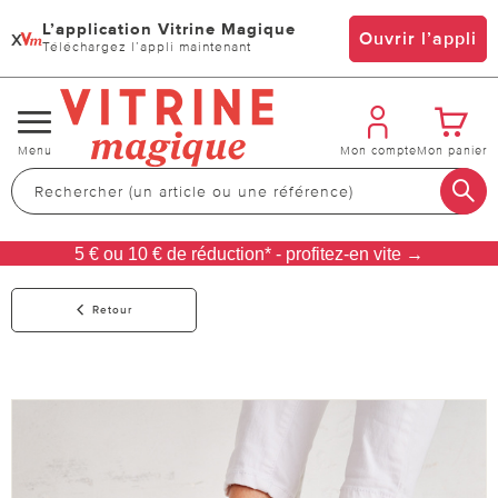
L’application Vitrine Magique
x
Ouvrir l’appli
Téléchargez l’appli maintenant
Changer
Menu
Mon compte
Mon panier
de
navigation
5 € ou 10 € de réduction* - profitez-en vite →
Retour