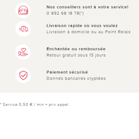
pratique pour les petits espaces
Nos conseillers sont à votre service!
0 892 68 18 78(*)
5 sur 5 ont trouvé cette évaluation utile.
Livraison rapide où vous voulez
Livraison à domicile ou au Point Relais
utile
pas utile
Enchantée ou remboursée
Retour gratuit sous 15 jours
Paiement sécurisé
Donnés bancaires cryptées
le 29.01.2025
sur gisele de ANGERS
mimi aspirateur
très bien
* Service 0,50 € / min + prix appel
67 sur 68 ont trouvé cette évaluation utile.
utile
pas utile