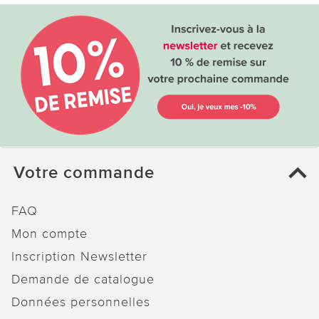
le 13.01.2025
sur Sylvia de Vincennes
Mini aspirateur à main Clarsen
Très bien, pratique et simple d'utilisation ! Petit
mais costaud comme on dit...
Votre commande
FAQ
0 sur 0 ont trouvé cette évaluation utile.
Mon compte
utile
pas utile
Inscription Newsletter
Demande de catalogue
Données personnelles