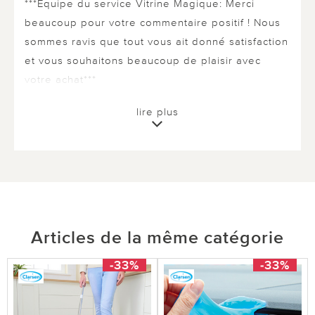
***Équipe du service Vitrine Magique: Merci
beaucoup pour votre commentaire positif ! Nous
sommes ravis que tout vous ait donné satisfaction
et vous souhaitons beaucoup de plaisir avec
votre achat***
lire plus
0 sur 0 ont trouvé cette évaluation utile.
utile
pas utile
Articles de la même catégorie
le 02.03.2026
sur Titounette de Héric
-33%
-33%
Mini aspirateur
Super contente d'ailleur j'en air repris un