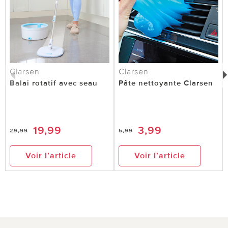
deuxième, pour la voiture. Je recommande ***
Vitrine Magique Service client: Merci pour votre
retour positif ! Nous vous souhaitons encore
beaucoup de plaisir avec votre achat – nous nous
réjouissons de votre prochaine visite. ***
Clarsen
Clarsen
Balai rotatif avec seau
Pâte nettoyante Clarsen
0 sur 0 ont trouvé cette évaluation utile.
utile
pas utile
19,99
3,99
29,99
5,99
Voir l’article
Voir l’article
le 22.08.2025
sur Martine BONNEFOND de Mauguio
miniaspirateur