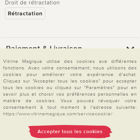
Droit de rétractation
Rétractation
Paiement & Livraison
Vitrine Magique utilise des cookies ave différentes
fonctions. Avec votre consentement, nous utilisons des
À propos de nous
cookies pour améliorer votre expérience d'achat.
Cliquez sur "Accepter tous les cookies" pour accepter
tous les cookies ou cliquez sur "Paramètres" pour en
Besoin d'aide?
savoir plus et choisir vos préférences personnelles en
matière de cookies. Vous pouvez révoquer votre
consentement à tout moment à l'adresse suivante:
https://www.vitrinemagique.com/servicecookie/
Mentions légales
|
CGV
|
Données & liberté
|
Vie privée & cookies
Prix en Euro, TVA légale incluse
©2026 Vitrine Magique
Accepter tous les cookies