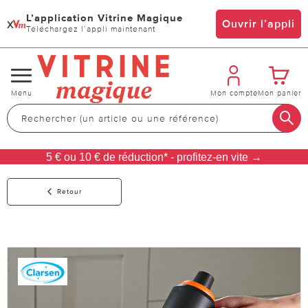
L’application Vitrine Magique
x
Ouvrir l’appli
Téléchargez l’appli maintenant
Changer
Menu
Mon compte
Mon panier
de
navigation
5 € ou 10 € de réduction* - profitez-en vite →
Retour