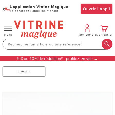
L’application Vitrine Magique
x
Ouvrir l’appli
Téléchargez l’appli maintenant
Changer
Menu
Mon compte
Mon panier
de
navigation
5 € ou 10 € de réduction* - profitez-en vite →
Retour