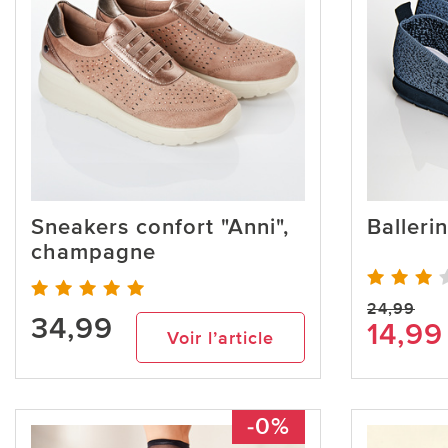
Sneakers confort "Anni",
Balleri
champagne
24,99
34,99
14,99
Voir l’article
-0%