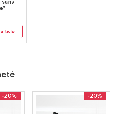
s sans
e"
’article
heté
-20%
-20%