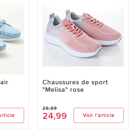
air
Chaussures de sport
"Melisa" rose
29,99
24,99
article
Voir l’article