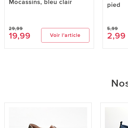
Mocassins, bleu clair
pied
29,99
5,99
19,99
2,99
Voir l’article
Nos