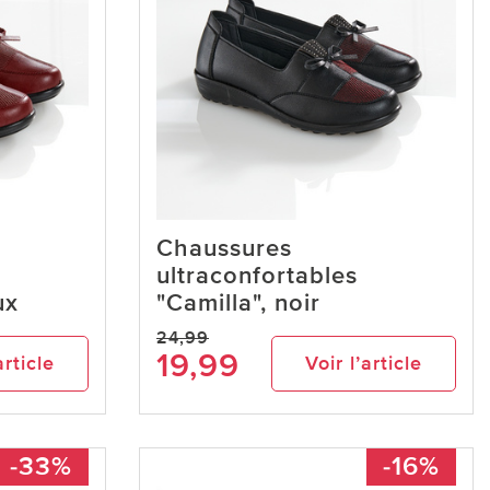
Chaussures
ultraconfortables
ux
"Camilla", noir
24,99
19,99
article
Voir l’article
-33%
-16%