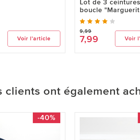
Lot de 3 ceinture
boucle "Marguerit
9,99
7,99
Voir l’article
Voir l
 clients ont également ac
-40%