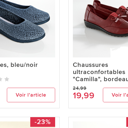
nes, bleu/noir
Chaussures
ultraconfortables
"Camilla", bordea
24,99
19,99
Voir l’article
Voir l’
-23%