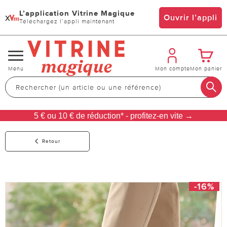
L’application Vitrine Magique
x
Ouvrir l’appli
Téléchargez l’appli maintenant
Changer
Menu
Mon compte
Mon panier
de
navigation
5 € ou 10 € de réduction* - profitez-en vite →
Retour
-16%