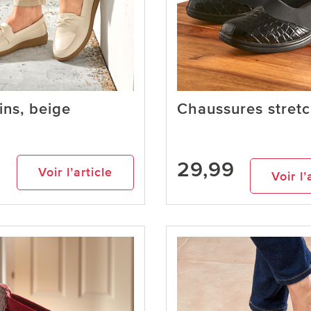
ns, beige
Chaussures stretc
29,99
9
Voir l’article
Voir l’