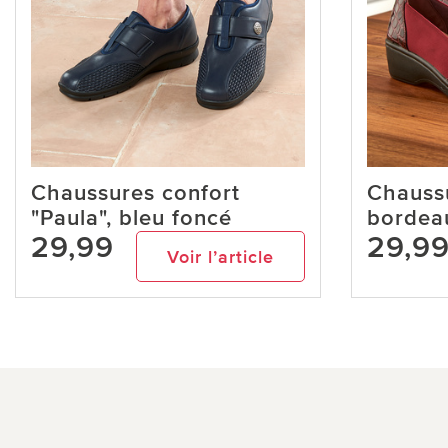
Chaussures confort
Chaussu
"Paula", bleu foncé
bordea
29,99
29,9
Voir l’article