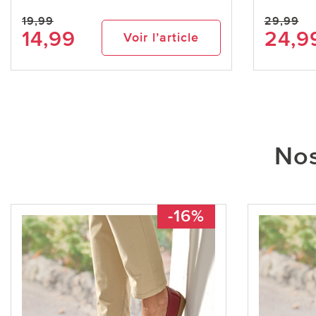
19,99
29,99
14,99
24,9
Voir l’article
Nos
-16%