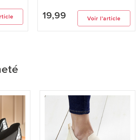
19,99
rticle
Voir l’article
heté