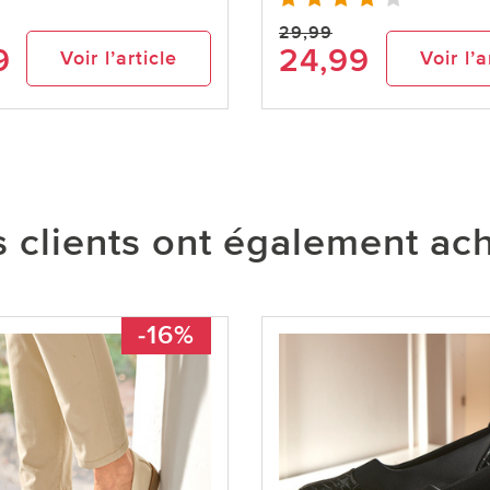
29,99
9
24,99
Voir l’article
Voir l’a
 clients ont également ac
-16%