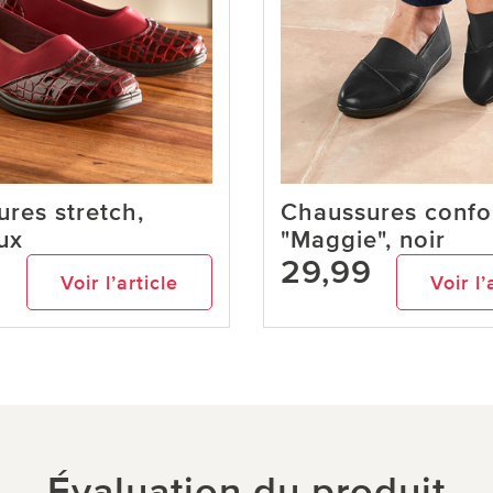
res stretch,
Chaussures confo
ux
"Maggie", noir
9
29,99
Voir l’article
Voir l’
Évaluation du produit