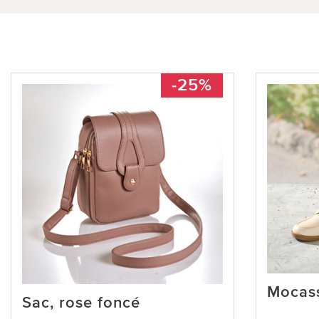
-25%
Mocass
Sac, rose foncé