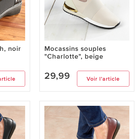
h, noir
Mocassins souples
"Charlotte", beige
29,99
article
Voir l’article