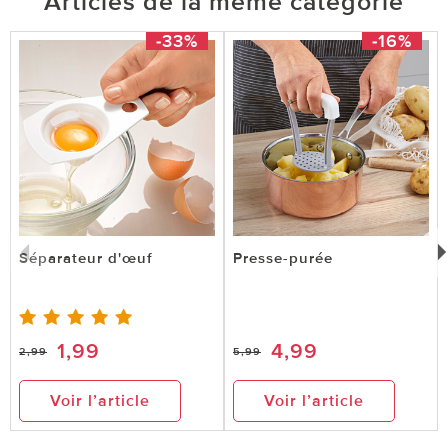
Articles de la même catégorie
-33%
-16%
Séparateur d'œuf
Presse-purée
1,99
4,99
2,99
5,99
Voir l’article
Voir l’article