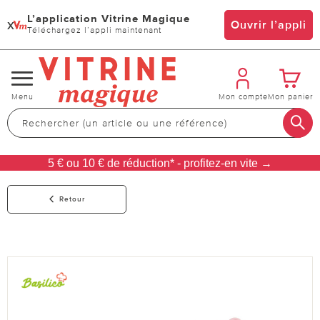
L’application Vitrine Magique
x
Ouvrir l’appli
Téléchargez l’appli maintenant
Changer
Menu
Mon compte
Mon panier
de
navigation
5 € ou 10 € de réduction* - profitez-en vite →
Retour