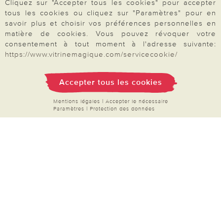
Inscription Newsletter
Cliquez sur "Accepter tous les cookies" pour accepter
tous les cookies ou cliquez sur "Paramètres" pour en
Demande de catalogue
savoir plus et choisir vos préférences personnelles en
matière de cookies. Vous pouvez révoquer votre
Données personnelles
consentement à tout moment à l'adresse suivante:
Droit de rétractation
https://www.vitrinemagique.com/servicecookie/
Rétractation
Accepter tous les cookies
Mentions légales
|
Accepter le nécessaire
Paramètres
|
Protection des données
Paiement & Livraison
À propos de nous
Besoin d'aide?