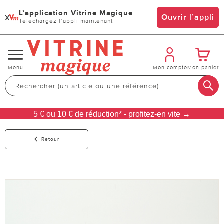
L’application Vitrine Magique
x
Ouvrir l’appli
Téléchargez l’appli maintenant
Changer
Menu
Mon compte
Mon panier
de
navigation
5 € ou 10 € de réduction* - profitez-en vite →
Retour