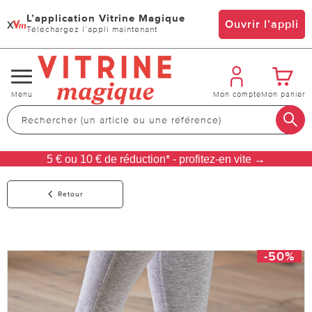
L’application Vitrine Magique
x
Ouvrir l’appli
Téléchargez l’appli maintenant
Changer
Menu
Mon compte
Mon panier
de
navigation
5 € ou 10 € de réduction* - profitez-en vite →
Retour
-50%